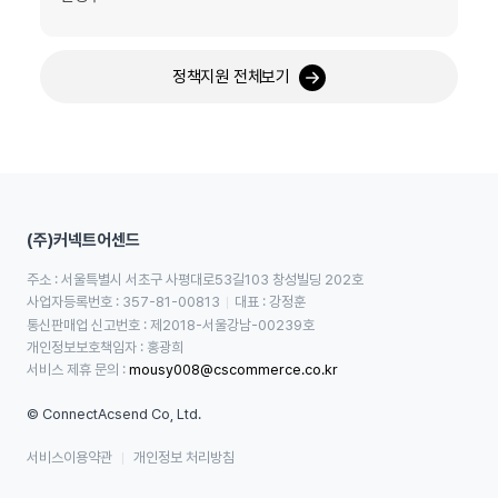
정책지원 전체보기
(주)커넥트어센드
주소 : 서울특별시 서초구 사평대로53길103 창성빌딩 202호
사업자등록번호 : 357-81-00813
대표 : 강정훈
통신판매업 신고번호 : 제2018-서울강남-00239호
개인정보보호책임자 : 홍광희
서비스 제휴 문의 : 
mousy008@cscommerce.co.kr
© ConnectAcsend Co, Ltd.
서비스이용약관
개인정보 처리방침