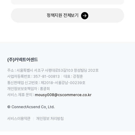
정책지원 전체보기
(주)커넥트어센드
주소 : 서울특별시 서초구 사평대로53길103 창성빌딩 202호
사업자등록번호 : 357-81-00813
대표 : 강정훈
통신판매업 신고번호 : 제2018-서울강남-00239호
개인정보보호책임자 : 홍광희
서비스 제휴 문의 : 
mousy008@cscommerce.co.kr
© ConnectAcsend Co, Ltd.
서비스이용약관
개인정보 처리방침