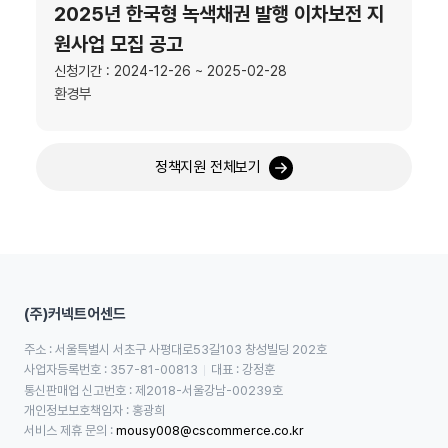
2025년 한국형 녹색채권 발행 이차보전 지
원사업 모집 공고
신청기간 : 2024-12-26 ~ 2025-02-28
환경부
정책지원 전체보기
(주)커넥트어센드
주소 : 서울특별시 서초구 사평대로53길103 창성빌딩 202호
사업자등록번호 : 357-81-00813
대표 : 강정훈
통신판매업 신고번호 : 제2018-서울강남-00239호
개인정보보호책임자 : 홍광희
서비스 제휴 문의 : 
mousy008@cscommerce.co.kr