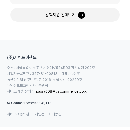
정책지원 전체보기
(주)커넥트어센드
주소 : 서울특별시 서초구 사평대로53길103 창성빌딩 202호
사업자등록번호 : 357-81-00813
대표 : 강정훈
통신판매업 신고번호 : 제2018-서울강남-00239호
개인정보보호책임자 : 홍광희
서비스 제휴 문의 : 
mousy008@cscommerce.co.kr
© ConnectAcsend Co, Ltd.
서비스이용약관
개인정보 처리방침