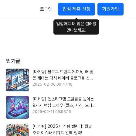
입점 제휴 신청
회원가입
로그인
입점하고 더 많은 셀러를
만나보세요!
인기글
[마케팅] 블로그 트렌드 2025, 왜 젊
은 세대는 다시 네이버 블로그를 선택
할까?
2025-02-06 09:47:18
[마케팅] 인스타그램 도달률을 높이는
9가지 핵심 노하우 (릴스, 사진, 오디오
활용)
2025-02-11 09:53:16
[마케팅] 2025 마케팅 캘린더: 월별
주요 이슈와 키워드 완벽 정리!