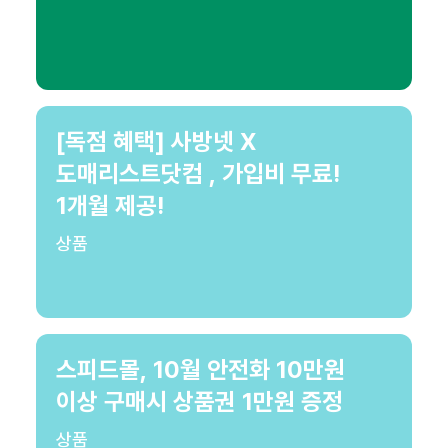
[독점 혜택] 사방넷 X
도매리스트닷컴 , 가입비 무료!
1개월 제공!
상품
스피드몰, 10월 안전화 10만원
이상 구매시 상품권 1만원 증정
상품