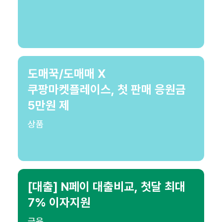
도매꾹/도매매 X
쿠팡마켓플레이스, 첫 판매 응원금
5만원 제
상품
[대출] N페이 대출비교, 첫달 최대
7% 이자지원
금융