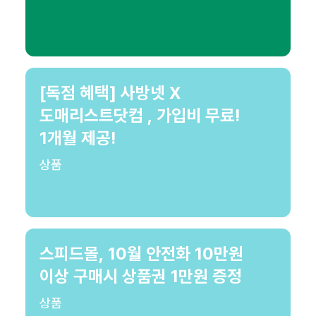
[독점 혜택] 사방넷 X
도매리스트닷컴 , 가입비 무료!
1개월 제공!
상품
스피드몰, 10월 안전화 10만원
이상 구매시 상품권 1만원 증정
상품