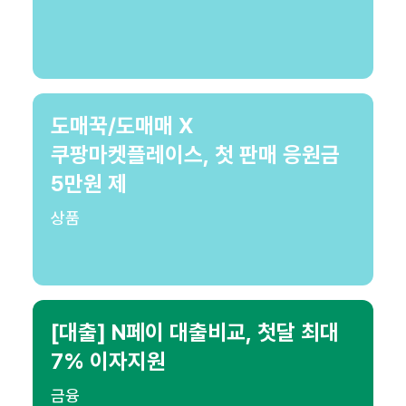
도매꾹/도매매 X
쿠팡마켓플레이스, 첫 판매 응원금
5만원 제
상품
[대출] N페이 대출비교, 첫달 최대
7% 이자지원
금융