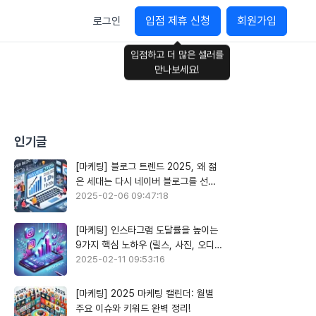
입점 제휴 신청
회원가입
로그인
입점하고 더 많은 셀러를
만나보세요!
인기글
[마케팅] 블로그 트렌드 2025, 왜 젊
은 세대는 다시 네이버 블로그를 선택
할까?
2025-02-06 09:47:18
[마케팅] 인스타그램 도달률을 높이는
9가지 핵심 노하우 (릴스, 사진, 오디오
활용)
2025-02-11 09:53:16
[마케팅] 2025 마케팅 캘린더: 월별
주요 이슈와 키워드 완벽 정리!