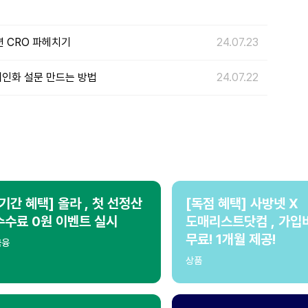
션 CRO 파헤치기
24.07.23
 개인화 설문 만드는 방법
24.07.22
[기간 혜택] 올라 , 첫 선정산
[독점 혜택] 사방넷 X
수수료 0원 이벤트 실시
도매리스트닷컴 , 가입
무료! 1개월 제공!
금융
상품