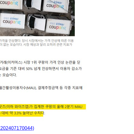
ecn202407170044)