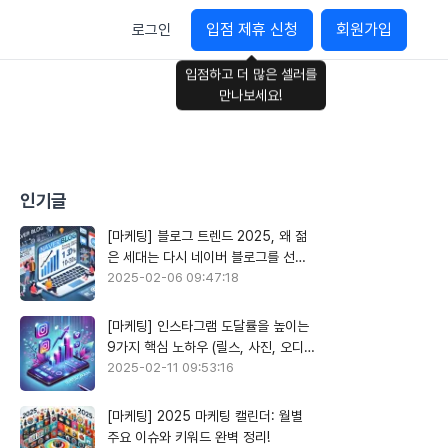
입점 제휴 신청
회원가입
로그인
입점하고 더 많은 셀러를
만나보세요!
인기글
[마케팅] 블로그 트렌드 2025, 왜 젊
은 세대는 다시 네이버 블로그를 선택
할까?
2025-02-06 09:47:18
[마케팅] 인스타그램 도달률을 높이는
9가지 핵심 노하우 (릴스, 사진, 오디오
활용)
2025-02-11 09:53:16
[마케팅] 2025 마케팅 캘린더: 월별
주요 이슈와 키워드 완벽 정리!