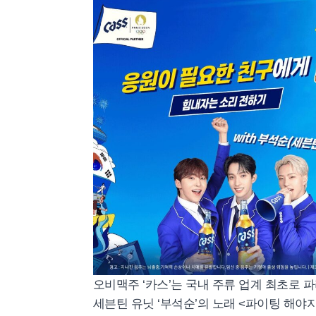
오비맥주 ‘카스’는 국내 주류 업계 최초로 
세븐틴 유닛 ‘부석순’의 노래 <파이팅 해야