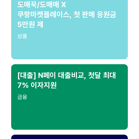
도매꾹/도매매 X
쿠팡마켓플레이스, 첫 판매 응원금
5만원 제
상품
[대출] N페이 대출비교, 첫달 최대
7% 이자지원
금융