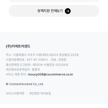
정책지원 전체보기
(주)커넥트어센드
주소 : 서울특별시 서초구 사평대로53길103 창성빌딩 202호
사업자등록번호 : 357-81-00813
대표 : 강정훈
통신판매업 신고번호 : 제2018-서울강남-00239호
개인정보보호책임자 : 홍광희
서비스 제휴 문의 : 
mousy008@cscommerce.co.kr
© ConnectAcsend Co, Ltd.
서비스이용약관
개인정보 처리방침