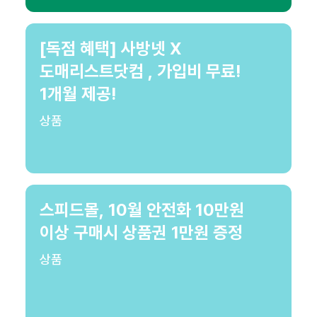
[독점 혜택] 사방넷 X
도매리스트닷컴 , 가입비 무료!
1개월 제공!
상품
스피드몰, 10월 안전화 10만원
이상 구매시 상품권 1만원 증정
상품