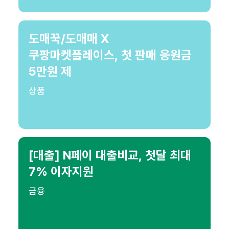
도매꾹/도매매 X
쿠팡마켓플레이스, 첫 판매 응원금
5만원 제
상품
[대출] N페이 대출비교, 첫달 최대
7% 이자지원
금융