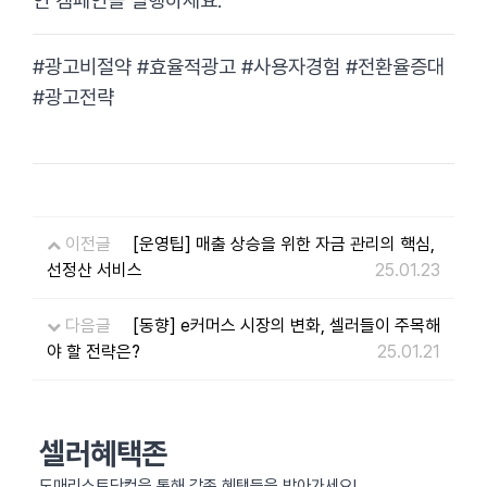
인 캠페인을 실행하세요.
#광고비절약 #효율적광고 #사용자경험 #전환율증대
#광고전략
이전글
[운영팁] 매출 상승을 위한 자금 관리의 핵심,
선정산 서비스
25.01.23
다음글
[동향] e커머스 시장의 변화, 셀러들이 주목해
야 할 전략은?
25.01.21
셀러혜택존
도매리스트닷컴을 통해 각종 혜택들을 받아가세요!