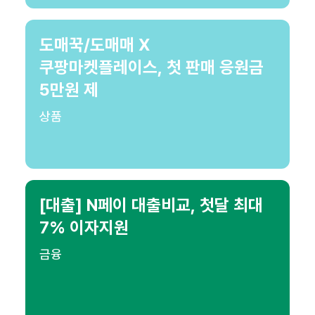
도매꾹/도매매 X
쿠팡마켓플레이스, 첫 판매 응원금
5만원 제
상품
[대출] N페이 대출비교, 첫달 최대
7% 이자지원
금융