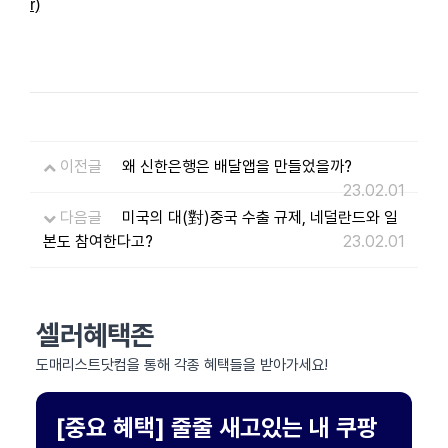
r)
이전글
왜 신한은행은 배달앱을 만들었을까?
23.02.01
다음글
미국의 대(對)중국 수출 규제, 네덜란드와 일
본도 참여한다고?
23.02.01
셀러혜택존
도매리스트닷컴을 통해 각종 혜택들을 받아가세요!
[중요 혜택] 줄줄 새고있는 내 쿠팡