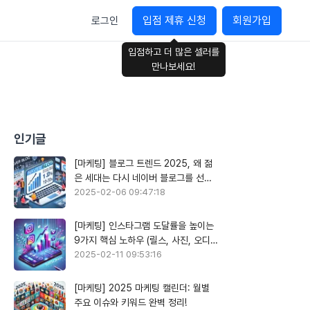
입점 제휴 신청
회원가입
로그인
입점하고 더 많은 셀러를
만나보세요!
인기글
[마케팅] 블로그 트렌드 2025, 왜 젊
은 세대는 다시 네이버 블로그를 선택
할까?
2025-02-06 09:47:18
[마케팅] 인스타그램 도달률을 높이는
9가지 핵심 노하우 (릴스, 사진, 오디오
활용)
2025-02-11 09:53:16
[마케팅] 2025 마케팅 캘린더: 월별
주요 이슈와 키워드 완벽 정리!