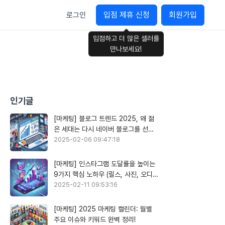
입점 제휴 신청
회원가입
로그인
입점하고 더 많은 셀러를
만나보세요!
인기글
[마케팅] 블로그 트렌드 2025, 왜 젊
은 세대는 다시 네이버 블로그를 선택
할까?
2025-02-06 09:47:18
[마케팅] 인스타그램 도달률을 높이는
9가지 핵심 노하우 (릴스, 사진, 오디오
 프리미엄 식재료를 엄선해 판매하는 컬리의 방향성과 맞지 않는
활용)
2025-02-11 09:53:16
[마케팅] 2025 마케팅 캘린더: 월별
주요 이슈와 키워드 완벽 정리!