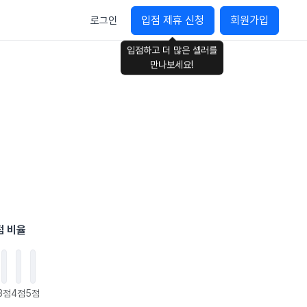
입점 제휴 신청
회원가입
로그인
입점하고 더 많은 셀러를
만나보세요!
점 비율
3점
4점
5점