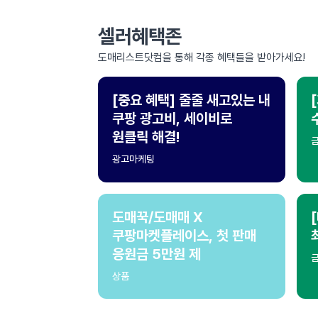
셀러혜택존
도매리스트닷컴을 통해 각종 혜택들을 받아가세요!
[중요 혜택] 줄줄 새고있는 내
쿠팡 광고비, 세이비로
원클릭 해결!
광고마케팅
도매꾹/도매매 X
쿠팡마켓플레이스, 첫 판매
응원금 5만원 제
상품