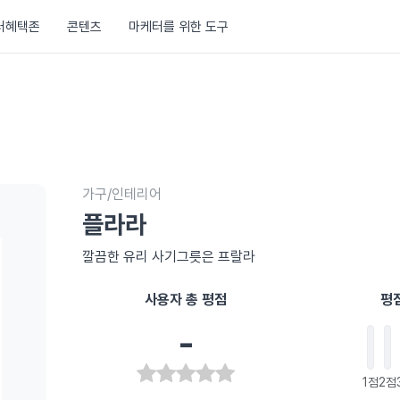
러혜택존
콘텐츠
마케터를 위한 도구
가구/인테리어
플라라
깔끔한 유리 사기그릇은 프랄라
사용자 총 평점
평
-
1점
2점