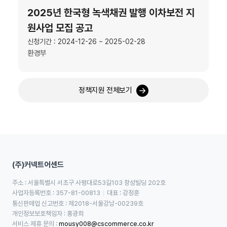
2025년 한국형 녹색채권 발행 이차보전 지
원사업 모집 공고
신청기간 : 2024-12-26 ~ 2025-02-28
환경부
정책지원 전체보기
(주)커넥트어센드
주소 : 서울특별시 서초구 사평대로53길103 창성빌딩 202호
사업자등록번호 : 357-81-00813
대표 : 강정훈
통신판매업 신고번호 : 제2018-서울강남-00239호
개인정보보호책임자 : 홍광희
서비스 제휴 문의 : 
mousy008@cscommerce.co.kr