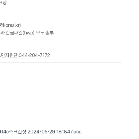
표창
korea.kr)
)과 한글파일(hwp) 모두 송부
지원단 044-204-7172