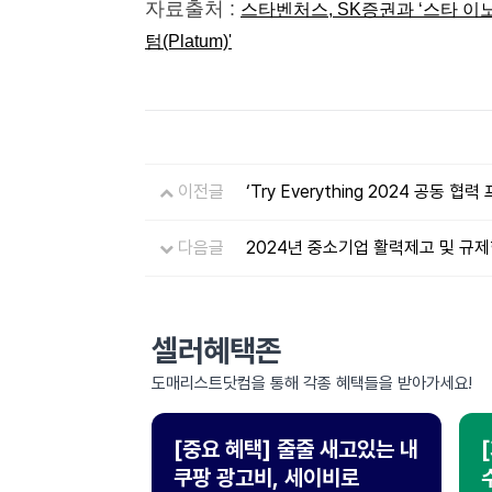
자료출처 :
스타벤처스, SK증권과 ‘스타 이
텀(Platum)'
이전글
‘Try Everything 2024 공동
다음글
2024년 중소기업 활력제고 및 규제
셀러혜택존
도매리스트닷컴을 통해 각종 혜택들을 받아가세요!
[중요 혜택] 줄줄 새고있는 내
쿠팡 광고비, 세이비로