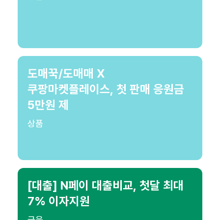
도매꾹/도매매 X
쿠팡마켓플레이스, 첫 판매 응원금
5만원 제
상품
[대출] N페이 대출비교, 첫달 최대
7% 이자지원
금융