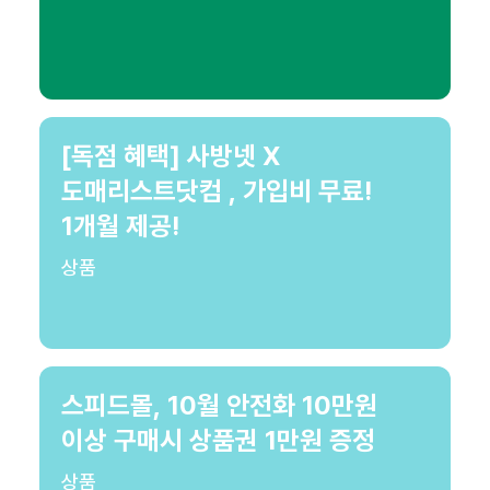
[독점 혜택] 사방넷 X
도매리스트닷컴 , 가입비 무료!
1개월 제공!
상품
스피드몰, 10월 안전화 10만원
이상 구매시 상품권 1만원 증정
상품