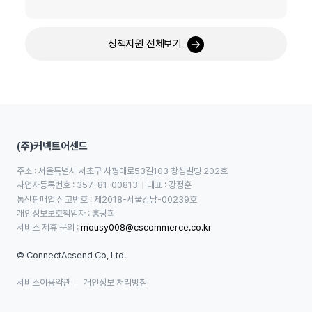
정책지원 전체보기
(주)커넥트어센드
주소 : 서울특별시 서초구 사평대로53길103 창성빌딩 202호
사업자등록번호 : 357-81-00813
대표 : 강정훈
통신판매업 신고번호 : 제2018-서울강남-00239호
개인정보보호책임자 : 홍광희
서비스 제휴 문의 : 
mousy008@cscommerce.co.kr
© ConnectAcsend Co, Ltd.
서비스이용약관
개인정보 처리방침