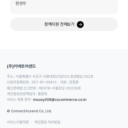
환경부
정책지원 전체보기
(주)커넥트어센드
주소 : 서울특별시 서초구 사평대로53길103 창성빌딩 202호
사업자등록번호 : 357-81-00813
대표 : 강정훈
통신판매업 신고번호 : 제2018-서울강남-00239호
개인정보보호책임자 : 홍광희
서비스 제휴 문의 : 
mousy008@cscommerce.co.kr
© ConnectAcsend Co, Ltd.
서비스이용약관
개인정보 처리방침