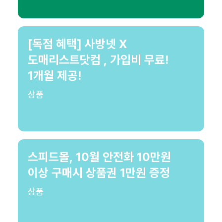
[독점 혜택] 사방넷 X
도매리스트닷컴 , 가입비 무료!
1개월 제공!
상품
스피드몰, 10월 안전화 10만원
이상 구매시 상품권 1만원 증정
상품