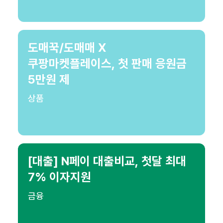
도매꾹/도매매 X
쿠팡마켓플레이스, 첫 판매 응원금
5만원 제
상품
[대출] N페이 대출비교, 첫달 최대
7% 이자지원
금융