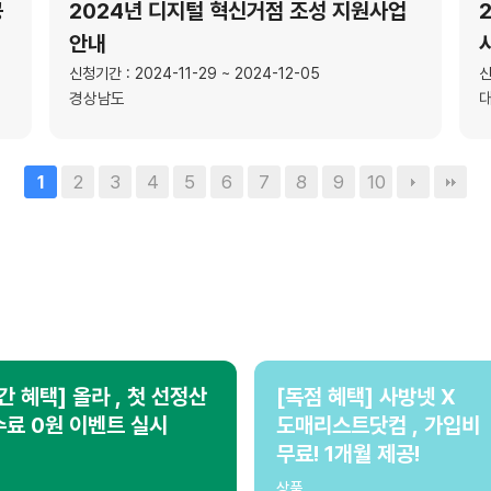
공
2024년 디지털 혁신거점 조성 지원사업
안내
신청기간 : 2024-11-29 ~ 2024-12-05
신
경상남도
2
3
4
5
6
7
8
9
10
1
간 혜택] 올라 , 첫 선정산
[독점 혜택] 사방넷 X
료 0원 이벤트 실시
도매리스트닷컴 , 가입비
무료! 1개월 제공!
상품