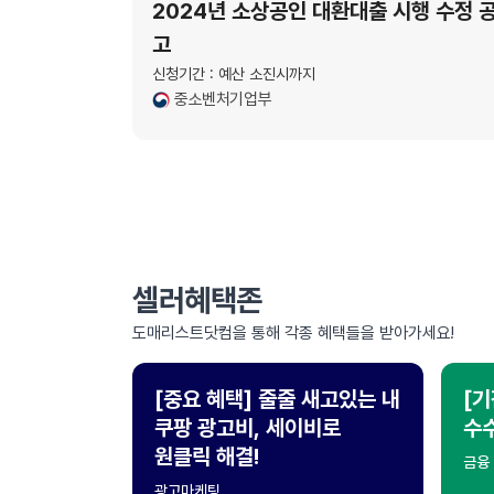
2024년 소상공인 대환대출 시행 수정 
고
신청기간 : 예산 소진시까지
중소벤처기업부
다음
맨끝
셀러혜택존
도매리스트닷컴을 통해 각종 혜택들을 받아가세요!
[중요 혜택] 줄줄 새고있는 내
[기
쿠팡 광고비, 세이비로
수수
원클릭 해결!
금융
광고마케팅