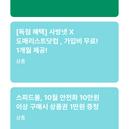
[독점 혜택] 사방넷 X
도매리스트닷컴 , 가입비 무료!
1개월 제공!
상품
스피드몰, 10월 안전화 10만원
이상 구매시 상품권 1만원 증정
상품