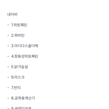
네이버
• 1.락토페린
• 2.파바빈
• 3.아디다스숄더백
• 4.장용성락토페린
• 5.닭가슴살
• 6.마스크
• 7.반티
• 8.공학용계산기
• 9.글루타치온