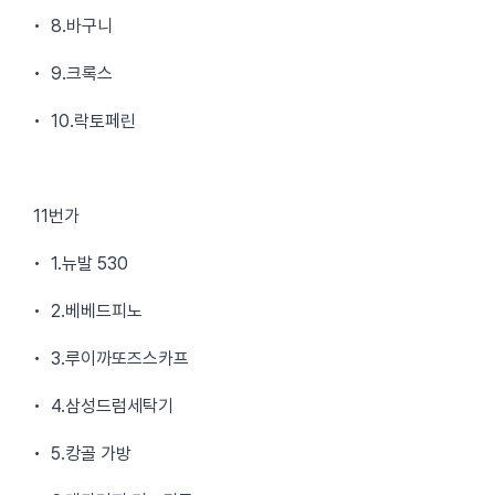
• 8.바구니
• 9.크록스
• 10.락토페린
11번가
• 1.뉴발 530
• 2.베베드피노
• 3.루이까또즈스카프
• 4.삼성드럼세탁기
• 5.캉골 가방