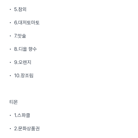
• 5.참외
• 6.대저토마토
• 7.맛술
• 8.디올 향수
• 9.오렌지
• 10.장조림
티몬
• 1.스파클
• 2.문화상품권