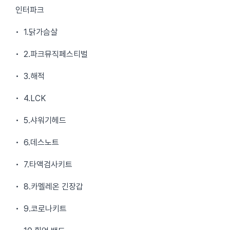
인터파크
• 1.닭가슴살
• 2.파크뮤직페스티벌
• 3.해적
• 4.LCK
• 5.샤워기헤드
• 6.데스노트
• 7.타액검사키트
• 8.카멜레온 긴장갑
• 9.코로나키트