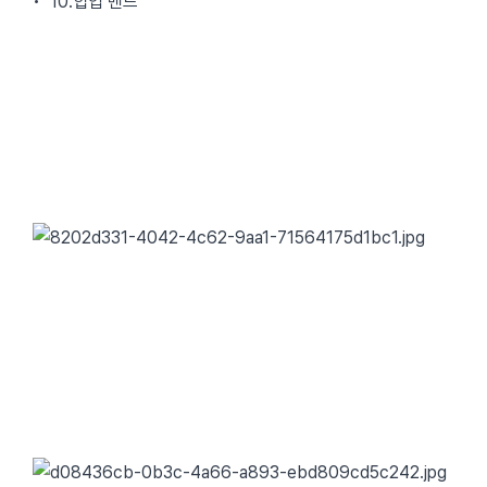
• 10.힙업 밴드