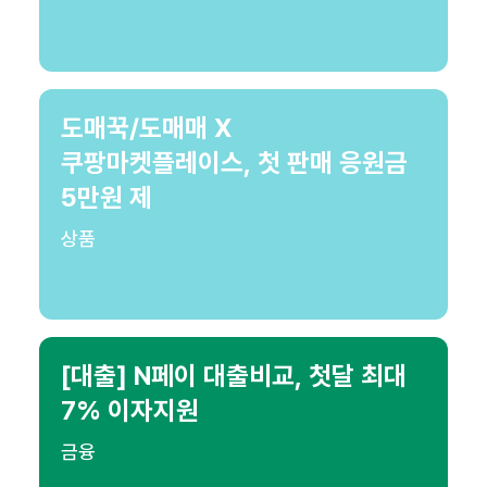
도매꾹/도매매 X
쿠팡마켓플레이스, 첫 판매 응원금
5만원 제
상품
[대출] N페이 대출비교, 첫달 최대
7% 이자지원
금융