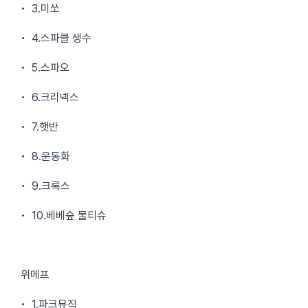
• 3.미쏘
• 4.스파클 생수
• 5.스파오
• 6.크리넥스
• 7.햇반
• 8.운동화
• 9.크록스
• 10.베베숲 물티슈
위메프
• 1.파크뮤직