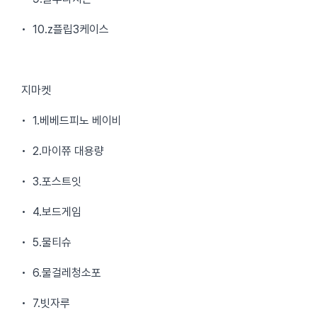
• 10.z플립3케이스
지마켓
• 1.베베드피노 베이비
• 2.마이쮸 대용량
• 3.포스트잇
• 4.보드게임
• 5.물티슈
• 6.물걸레청소포
• 7.빗자루