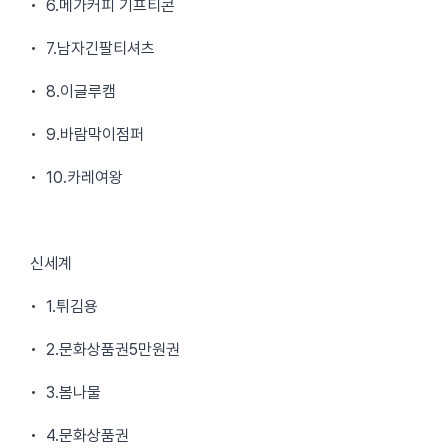
• 6.메가커피 기프티콘
• 7.남자긴팔티셔츠
• 8.이글루캠
• 9.바람막이점퍼
• 10.카레여왕
신세계
• 1.튀김용
• 2.문화상품권5만원권
• 3.봄나물
• 4.문화상품권