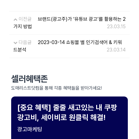
이전글
브랜드(광고주)가 ‘유튜브 광고’를 활용하는 2
가지 방법
23.03.15
다음글
2023-03-14 쇼핑몰 별 인기검색어 & 키워
드분석
23.03.14
셀러혜택존
도매리스트닷컴을 통해 각종 혜택들을 받아가세요!
[중요 혜택] 줄줄 새고있는 내 쿠팡
광고비, 세이비로 원클릭 해결!
광고마케팅