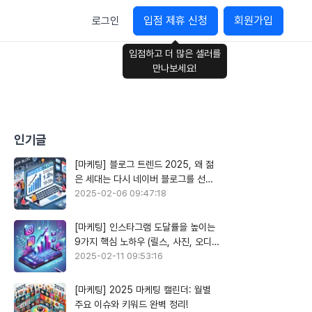
입점 제휴 신청
회원가입
로그인
입점하고 더 많은 셀러를
만나보세요!
인기글
[마케팅] 블로그 트렌드 2025, 왜 젊
은 세대는 다시 네이버 블로그를 선택
할까?
2025-02-06 09:47:18
[마케팅] 인스타그램 도달률을 높이는
9가지 핵심 노하우 (릴스, 사진, 오디오
활용)
2025-02-11 09:53:16
[마케팅] 2025 마케팅 캘린더: 월별
주요 이슈와 키워드 완벽 정리!