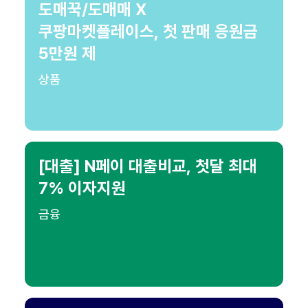
도매꾹/도매매 X
쿠팡마켓플레이스, 첫 판매 응원금
5만원 제
상품
[대출] N페이 대출비교, 첫달 최대
7% 이자지원
금융