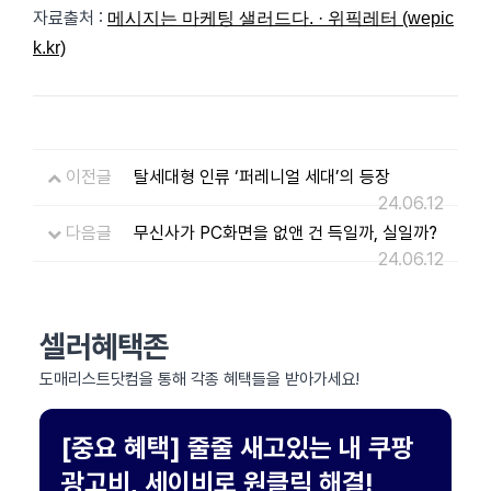
자료출처 :
메시지는 마케팅 샐러드다. · 위픽레터 (wepic
k.kr)
이전글
탈세대형 인류 ‘퍼레니얼 세대’의 등장
24.06.12
다음글
무신사가 PC화면을 없앤 건 득일까, 실일까?
24.06.12
셀러혜택존
도매리스트닷컴을 통해 각종 혜택들을 받아가세요!
[중요 혜택] 줄줄 새고있는 내 쿠팡
광고비, 세이비로 원클릭 해결!