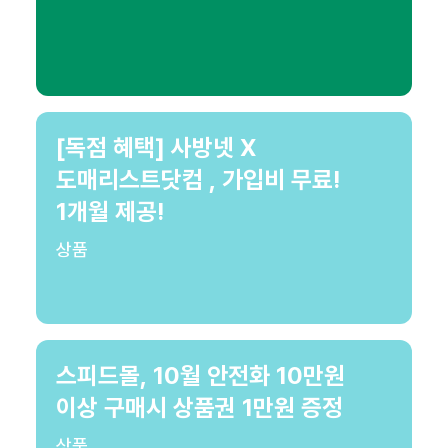
[독점 혜택] 사방넷 X
도매리스트닷컴 , 가입비 무료!
1개월 제공!
상품
스피드몰, 10월 안전화 10만원
이상 구매시 상품권 1만원 증정
상품