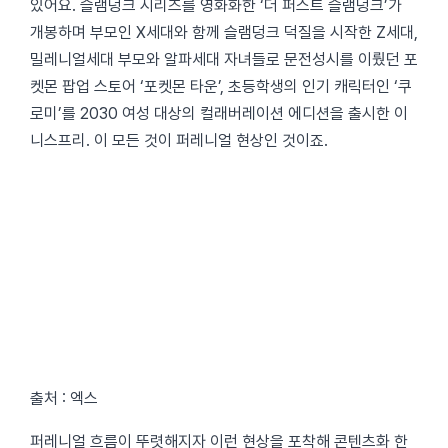
있어요. 슬램덩크 시리즈를 영화화한 ‘더 퍼스트 슬램덩크’가
개봉하며 부모인 X세대와 함께 슬램덩크 덕질을 시작한 Z세대,
밀레니얼세대 부모와 알파세대 자녀들로 문전성시를 이뤘던 포
켓몬 팝업 스토어 ‘포켓몬 타운’, 초등학생의 인기 캐릭터인 ‘쿠
로미’를 2030 여성 대상의 컬래버레이션 에디션을 출시한 이
니스프리. 이 모든 것이 퍼레니얼 현상인 것이죠.
출처 : 엑스
퍼레니얼 흐름이 뚜렷해지자 이런 현상을 포착해 콘텐츠화 한