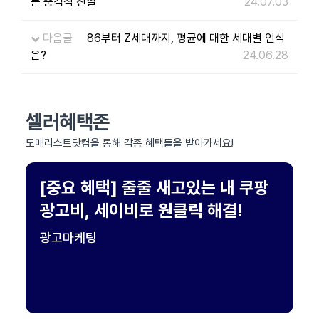
는 충격적 진실
24.07.03
다음글
86부터 Z세대까지, 평균에 대한 세대별 인식
은?
24.06.28
셀러혜택존
도매리스트닷컴을 통해 각종 혜택들을 받아가세요!
[중요 혜택] 줄줄 새고있는 내 쿠팡
광고비, 세이비로 원클릭 해결!
광고마케팅