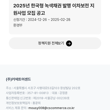
2025년 한국형 녹색채권 발행 이차보전 지
원사업 모집 공고
신청기간 : 2024-12-26 ~ 2025-02-28
환경부
정책지원 전체보기
(주)커넥트어센드
주소 : 서울특별시 서초구 사평대로53길103 창성빌딩 202호
사업자등록번호 : 357-81-00813
대표 : 강정훈
통신판매업 신고번호 : 제2018-서울강남-00239호
개인정보보호책임자 : 홍광희
서비스 제휴 문의 : 
mousy008@cscommerce.co.kr