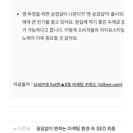
캔 뚜껑을 따면 삼겹살이 나온다?! '캔 삼겹살'이 출시되자마
에게 큰 인기를 끌고 있어요. 한입에 먹기 좋은 두께로 잘려
가 가능하다고 합니다. 이렇게 소비자들의 라이프
스타일을 
노력이 더욱 중요할 것 같아요.
날씨만큼 hot한🔥8월 마케팅 키워드 (stibee.com)
자료출처 :
이전글
끊임없이 변하는 마케팅 환경 속 SEO 최종