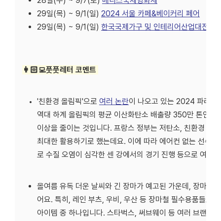
28일(수) ~ 9/7(토)
베니스국제영화제
29일(목) ~ 9/1(일)
2024 서울 카페&베이커리 페어
29일(목) ~ 9/1(일)
한국국제가구 및 인테리어산업대전
👩🏻‍💻풋풋레터 코멘트
'친환경 올림픽'으로
여러 논란
이 나오고 있는 2024 파리
역대 하계 올림픽의 평균 이산화탄소 배출량 350만 톤인데,
이상을 줄이는 것입니다. 프랑스 정부는 저탄소, 친환경 올
최대한 활용하기로 했는데요. 이에 따라 에어컨 없는 선수촌,
로 수질 오염이 심각한 센 강에서의 경기 진행 등으로 여전히
올여름 유독 더운 날씨와 긴 장마가 예고된 가운데, 장마 관
어요. 특히,
레인 부츠, 우비, 우산
등 장마철 필수용품들도 각
아이템 중 하나입니다. 스타벅스, 써브웨이 등 여러 브랜드가