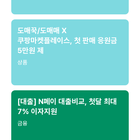
도매꾹/도매매 X
쿠팡마켓플레이스, 첫 판매 응원금
5만원 제
상품
[대출] N페이 대출비교, 첫달 최대
7% 이자지원
금융