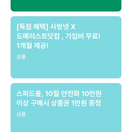
[독점 혜택] 사방넷 X
도매리스트닷컴 , 가입비 무료!
1개월 제공!
상품
스피드몰, 10월 안전화 10만원
이상 구매시 상품권 1만원 증정
상품