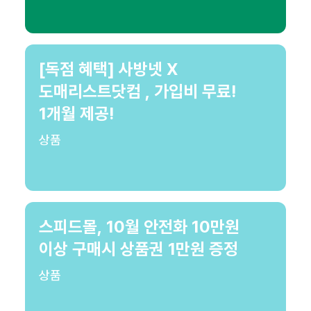
[독점 혜택] 사방넷 X
도매리스트닷컴 , 가입비 무료!
1개월 제공!
상품
스피드몰, 10월 안전화 10만원
이상 구매시 상품권 1만원 증정
상품