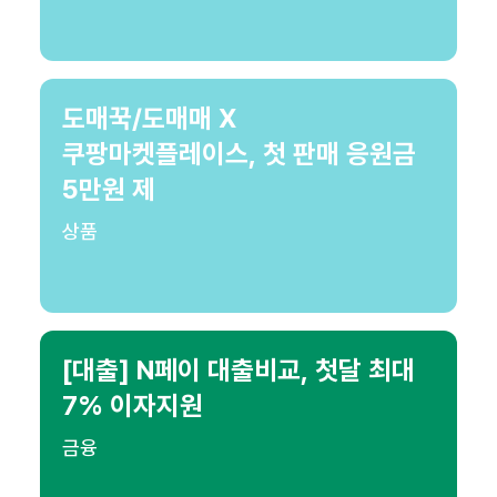
도매꾹/도매매 X
쿠팡마켓플레이스, 첫 판매 응원금
5만원 제
상품
[대출] N페이 대출비교, 첫달 최대
7% 이자지원
금융