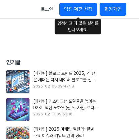
입점 제휴 신청
회원가입
로그인
입점하고 더 많은 셀러를
만나보세요!
인기글
[마케팅] 블로그 트렌드 2025, 왜 젊
은 세대는 다시 네이버 블로그를 선택
할까?
2025-02-06 09:47:18
[마케팅] 인스타그램 도달률을 높이는
9가지 핵심 노하우 (릴스, 사진, 오디오
활용)
2025-02-11 09:53:16
[마케팅] 2025 마케팅 캘린더: 월별
주요 이슈와 키워드 완벽 정리!