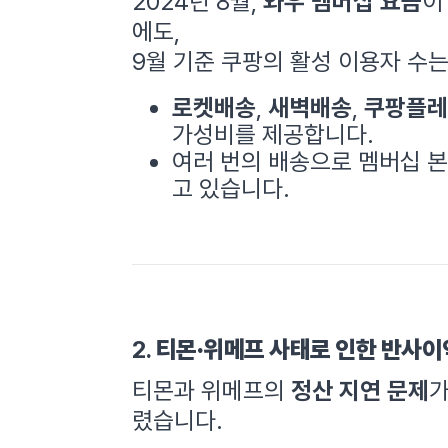
2024년 8월,
와우 멤버십 요금
이
에도,
9월 기준 쿠팡의 활성 이용자 수
로켓배송
,
새벽배송
,
쿠팡플레
가성비를 제공합니다.
여러 번의 배송으로 멤버십 본
고 있습니다.
2.
티몬·위메프 사태로 인한 반사이
티몬과 위메프의
정산 지연 문제
가
렸습니다.