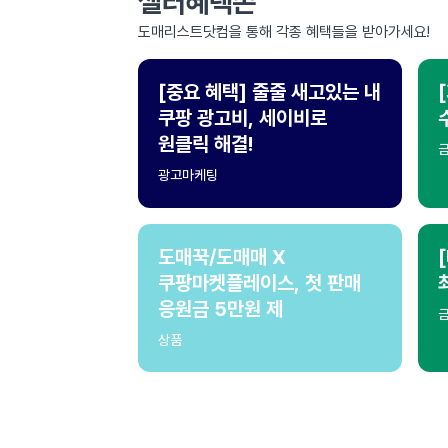
셀러혜택존
도매리스트닷컴을 통해 각종 혜택들을 받아가세요!
[중요 혜택] 줄줄 새고있는 내
쿠팡 광고비, 세이비로
원클릭 해결!
광고마케팅
도매꾹/도매매 X
쿠팡마켓플레이스, 첫 판매
응원금 5만원 제
상품