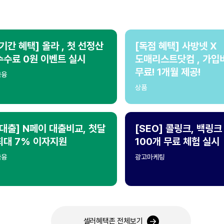
[기간 혜택] 올라 , 첫 선정산
[독점 혜택] 사방넷 X
수수료 0원 이벤트 실시
도매리스트닷컴 , 가입
무료! 1개월 제공!
금융
상품
[대출] N페이 대출비교, 첫달
[SEO] 콜링크, 백링크
최대 7% 이자지원
100개 무료 체험 실시
금융
광고마케팅
셀러혜택존 전체보기