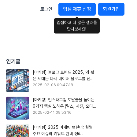
입점 제휴 신청
회원가입
로그인
입점하고 더 많은 셀러를
만나보세요!
인기글
[마케팅] 블로그 트렌드 2025, 왜 젊
은 세대는 다시 네이버 블로그를 선택
할까?
2025-02-06 09:47:18
[마케팅] 인스타그램 도달률을 높이는
9가지 핵심 노하우 (릴스, 사진, 오디오
활용)
2025-02-11 09:53:16
[마케팅] 2025 마케팅 캘린더: 월별
주요 이슈와 키워드 완벽 정리!