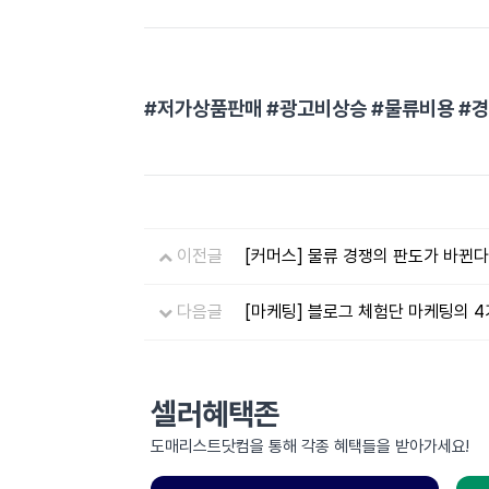
#저가상품판매 #광고비상승 #물류비용 #
이전글
[커머스] 물류 경쟁의 판도가 바뀐다!
다음글
[마케팅] 블로그 체험단 마케팅의 4
셀러혜택존
도매리스트닷컴을 통해 각종 혜택들을 받아가세요!