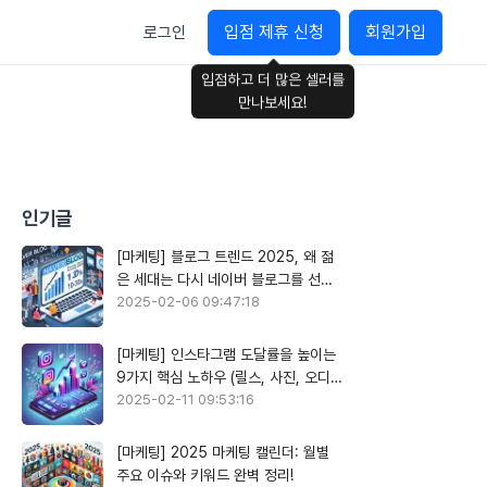
입점 제휴 신청
회원가입
로그인
입점하고 더 많은 셀러를
만나보세요!
인기글
[마케팅] 블로그 트렌드 2025, 왜 젊
은 세대는 다시 네이버 블로그를 선택
할까?
2025-02-06 09:47:18
[마케팅] 인스타그램 도달률을 높이는
9가지 핵심 노하우 (릴스, 사진, 오디오
활용)
2025-02-11 09:53:16
[마케팅] 2025 마케팅 캘린더: 월별
주요 이슈와 키워드 완벽 정리!