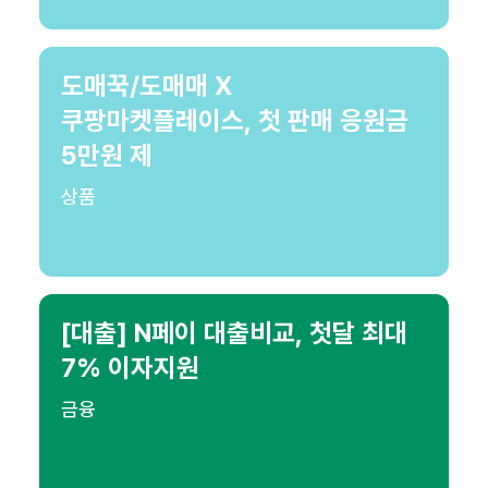
도매꾹/도매매 X
쿠팡마켓플레이스, 첫 판매 응원금
5만원 제
상품
[대출] N페이 대출비교, 첫달 최대
7% 이자지원
금융