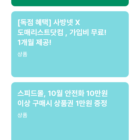
[독점 혜택] 사방넷 X
도매리스트닷컴 , 가입비 무료!
1개월 제공!
상품
스피드몰, 10월 안전화 10만원
이상 구매시 상품권 1만원 증정
상품