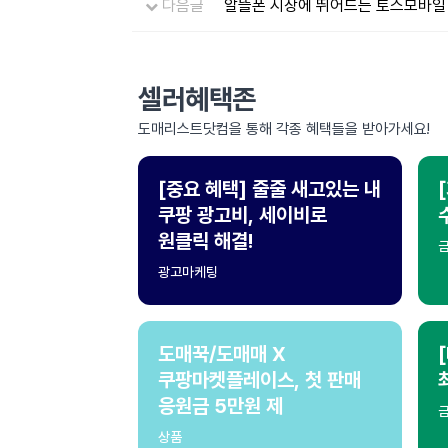
다음글
알뜰폰 시장에 뛰어드는 토스모바일
셀러혜택존
도매리스트닷컴을 통해 각종 혜택들을 받아가세요!
[중요 혜택] 줄줄 새고있는 내
쿠팡 광고비, 세이비로
원클릭 해결!
광고마케팅
도매꾹/도매매 X
쿠팡마켓플레이스, 첫 판매
응원금 5만원 제
상품