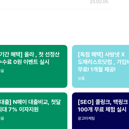
23.02.05
[기간 혜택] 올라 , 첫 선정산
[독점 혜택] 사방넷 X
수수료 0원 이벤트 실시
도매리스트닷컴 , 가입
무료! 1개월 제공!
금융
상품
[대출] N페이 대출비교, 첫달
[SEO] 콜링크, 백링크
최대 7% 이자지원
100개 무료 체험 실시
금융
광고마케팅