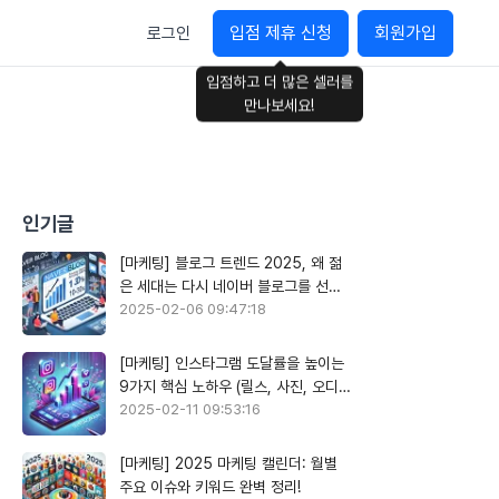
입점 제휴 신청
회원가입
로그인
입점하고 더 많은 셀러를
만나보세요!
인기글
[마케팅] 블로그 트렌드 2025, 왜 젊
은 세대는 다시 네이버 블로그를 선택
할까?
2025-02-06 09:47:18
[마케팅] 인스타그램 도달률을 높이는
9가지 핵심 노하우 (릴스, 사진, 오디오
활용)
2025-02-11 09:53:16
[마케팅] 2025 마케팅 캘린더: 월별
주요 이슈와 키워드 완벽 정리!