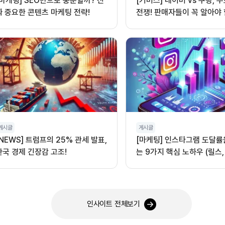
[마케팅] SEO만으로 충분할까? 진
[커머스] 네이버 vs 쿠팡, 
짜 중요한 콘텐츠 마케팅 전략!
전쟁! 판매자들이 꼭 알아야 
게시글
게시글
[NEWS] 트럼프의 25% 관세 발표,
[마케팅] 인스타그램 도달률
한국 경제 긴장감 고조!
는 9가지 핵심 노하우 (릴스,
오디오 활용)
인사이트 전체보기