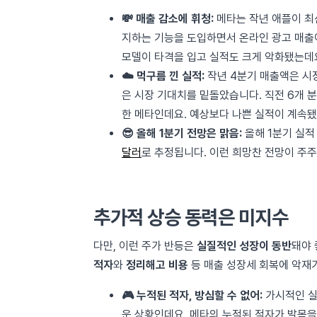
💸 매출 감소에 휘청:
메타는 작년 애플이 최
지하는 기능을 도입하면서 온라인 광고 매출
모델이 타격을 입고 실적도 크게 악화됐는데
☁️ 먹구름 낀 실적:
작년 4분기 매출액은 시
은 시장 기대치를 밑돌았습니다. 직전 6개 
한 메타인데요. 예상보다 나쁜 실적이 계속됐
😎 올해 1분기 전망은 맑음:
올해 1분기 실
달러
로 추정됩니다. 이런 희망찬 전망이 주주
추가적 상승 동력은 미지수
다만, 이런 주가 반등은
실질적인 성장이 동반
돼야 
적자
와
정리해고 비용
등 매출 성장세 회복에 악재가
🎮 누적된 적자, 방심할 수 없어:
가시적인 실
운 상황인데요. 메타의 누적된 적자가 발목을