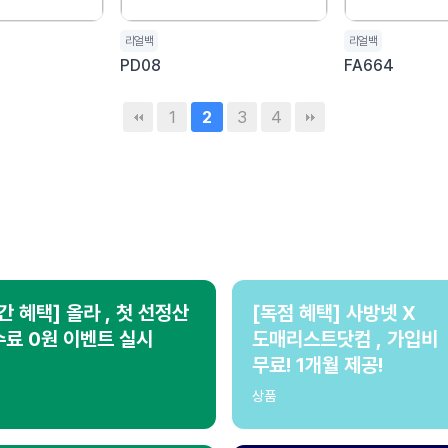
리얼백
리얼백
PD08
FA664
1
3
4
2
간 혜택] 올라 , 첫 선정산
[독점 혜택] 사방넷 X
료 0원 이벤트 실시
도매리스트닷컴 , 가입비
무료! 1개월 제공!
상품