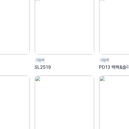
리얼백
리얼백
SL2519
PD13 백팩&숄