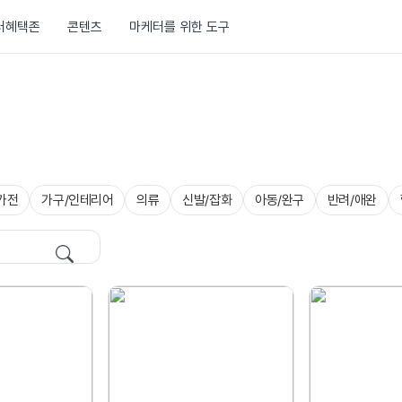
러혜택존
콘텐츠
마케터를 위한 도구
가전
가구/인테리어
의류
신발/잡화
아동/완구
반려/애완