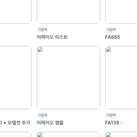
리얼백
리얼백
미레이오 미스트
FA665
리얼백
리얼백
FA1003_20인치 ※ 모델컷 추가
미레이오 앰플
FA139 -