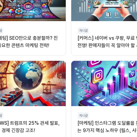
글
게시글
케팅] SEO만으로 충분할까? 진
[커머스] 네이버 vs 쿠팡, 무료
중요한 콘텐츠 마케팅 전략!
전쟁! 판매자들이 꼭 알아야 할
글
게시글
EWS] 트럼프의 25% 관세 발표,
[마케팅] 인스타그램 도달률을
 경제 긴장감 고조!
는 9가지 핵심 노하우 (릴스, 사