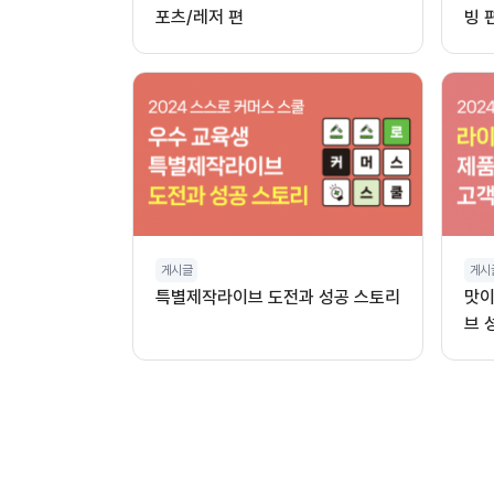
포츠/레저 편
빙 
게시글
게시
특별제작라이브 도전과 성공 스토리
맛이
브 