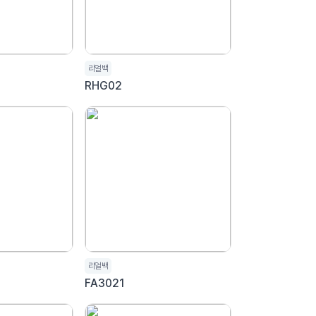
리얼백
RHG02
리얼백
FA3021