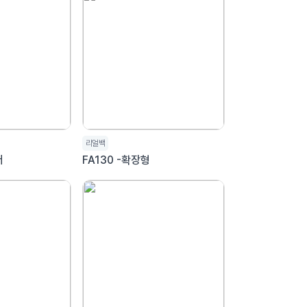
리얼백
더
FA130 -확장형