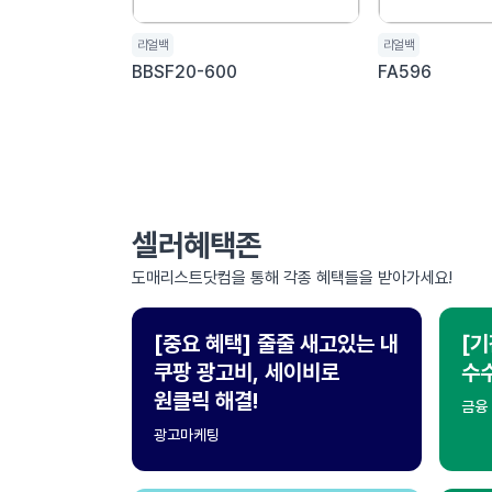
리얼백
리얼백
BBSF20-600
FA596
처음
맨끝
셀러혜택존
도매리스트닷컴을 통해 각종 혜택들을 받아가세요!
[중요 혜택] 줄줄 새고있는 내
[기
쿠팡 광고비, 세이비로
수수
원클릭 해결!
금융
광고마케팅