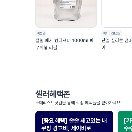
비품넷
이지마켓B2B
펄쉘 베가 컨디셔너 1000ml 파
단열 실리콘 냄비
우치형 리필
이
다음
맨끝
셀러혜택존
도매리스트닷컴을 통해 각종 혜택들을 받아가세요!
[중요 혜택] 줄줄 새고있는 내
[기
쿠팡 광고비, 세이비로
수수