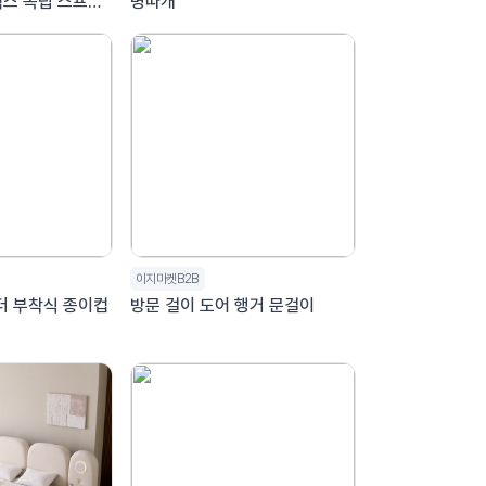
텍스 독립 스프링
병따개
지킹 LK
이지마켓B2B
 부착식 종이컵
방문 걸이 도어 행거 문걸이