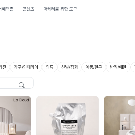
러혜택존
콘텐츠
마케터를 위한 도구
가전
가구/인테리어
의류
신발/잡화
아동/완구
반려/애완