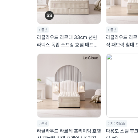
비품넷
비품넷
라클라우드 라르테 33cm 천연
라클라우드 라르
라텍스 독립 스프링 호텔 매트리
식 패브릭 침대 
스 퀸 Q
비품넷
이지마켓B2B
라클라우드 라르테 프리미엄 호텔
다용도 스틸 후크