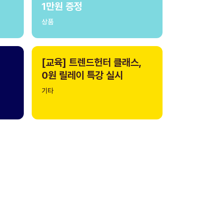
1만원 증정
상품
[교육] 트렌드헌터 클래스,
0원 릴레이 특강 실시
기타