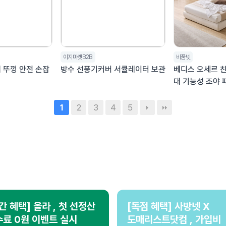
이지마켓B2B
비품넷
 뚜껑 안전 손잡
방수 선풍기커버 서큘레이터 보관
베디스 오세르 친
대 기능성 조야 
형 침대프레임 S
2
3
4
5
1
간 혜택] 올라 , 첫 선정산
[독점 혜택] 사방넷 X
료 0원 이벤트 실시
도매리스트닷컴 , 가입비