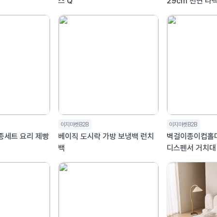
스 Q
29cm 천연 라
호텔 매트리스 라
이지마켓B2B
이지마켓B2B
종세트 요리 제빵
베이직 도시락 가방 보냉백 런치
벽걸이종이컵홀더
백
디스펜서 거치대