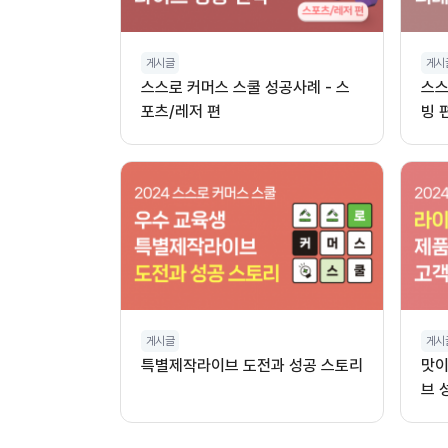
게시글
게시
스스로 커머스 스쿨 성공사례 - 스
스스
포츠/레저 편
빙 
게시글
게시
특별제작라이브 도전과 성공 스토리
맛이
브 