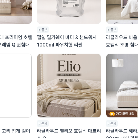
비품넷
비품넷
테 프리미엄 호텔
펄쉘 밀키웨이 바디 & 핸드워시
라클라우드 바움
프레임 Q 퀸침대
1000ml 파우치형 리필
호텔식 조명 침대
퍼싱글),
비품넷
비품넷
 고리 집게 걸이
라클라우드 엘리오 호텔식 매트리
라클라우드 헤라