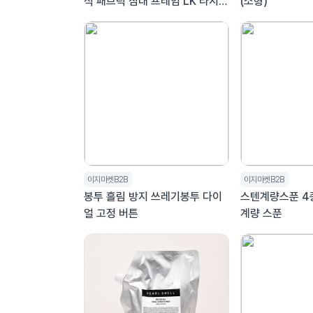
식 패브릭 침대 프레임 LK 라지킹
(소형)
침대
이지마켓B2B
이지마켓B2B
봉투 흘림 방지 쓰레기봉투 다이
스텐계량스푼 4
얼 고정 버튼
계량 스푼