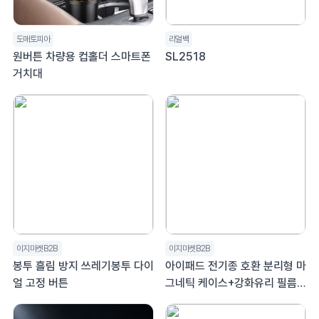
도매토피아
리얼백
원버튼 차량용 컵홀더 스마트폰
SL2518
거치대
이지마켓B2B
이지마켓B2B
봉투 흘림 방지 쓰레기봉투 다이
아이패드 전기종 호환 분리형 마
얼 고정 버튼
그네틱 케이스+강화유리 필름 1
매