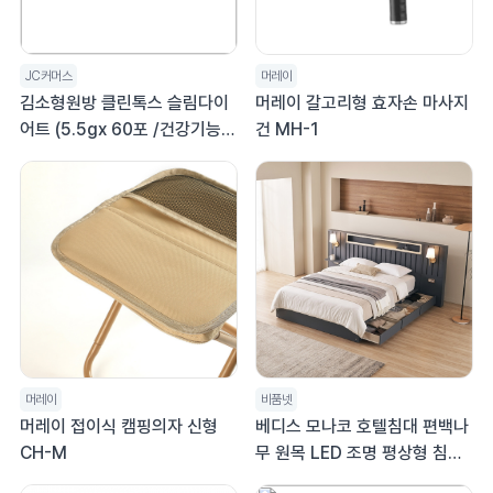
JC커머스
머레이
김소형원방 클린톡스 슬림다이
머레이 갈고리형 효자손 마사지
어트 (5.5gx 60포 /건강기능식
건 MH-1
품)
머레이
비품넷
머레이 접이식 캠핑의자 신형
베디스 모나코 호텔침대 편백나
CH-M
무 원목 LED 조명 평상형 침대
프레임 SS (슈퍼싱글)