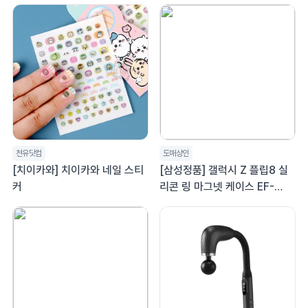
자 개별OPP포장
천유닷컴
도매상인
[치이카와] 치이카와 네일 스티
[삼성정품] 갤럭시 Z 플립8 실
커
리콘 링 마그넷 케이스 EF-
EF776