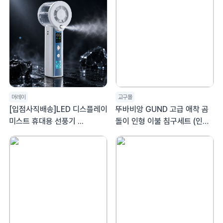
머레이
교구몰
[입점사직배송]LED 디스플레이
뚜바비앙 GUND 고급 애착 곰
미스트 휴대용 선풍기 ...
돌이 인형 이불 침구세트 (인형
1개+패드&베개+이불)