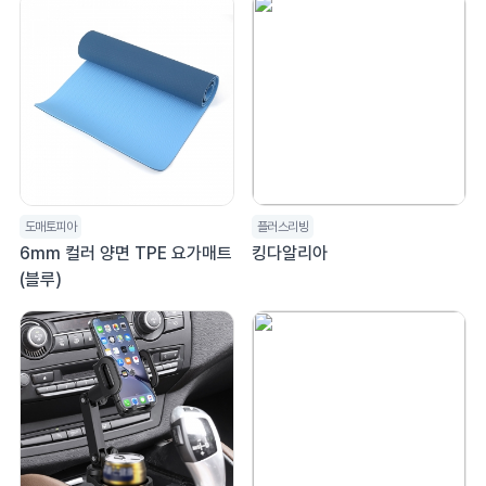
도매토피아
플러스리빙
6mm 컬러 양면 TPE 요가매트
킹다알리아
(블루)