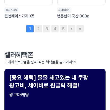
플러스리빙
지니웰B2B
퀸앤레이스가지 X5
볶은현미 국산 300g
2
3
4
5
1
셀러혜택존
도매리스트닷컴을 통해 각종 혜택들을 받아가세요!
[중요 혜택] 줄줄 새고있는 내 쿠팡
광고비, 세이비로 원클릭 해결!
광고마케팅