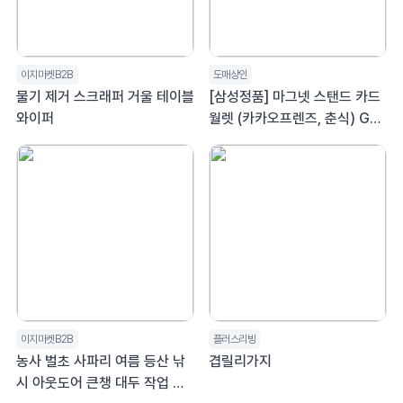
이지마켓B2B
도매상인
물기 제거 스크래퍼 거울 테이블
[삼성정품] 마그넷 스탠드 카드
와이퍼
월렛 (카카오프렌즈, 춘식) GP-
TOU026HIDLK
이지마켓B2B
플러스리빙
농사 벌초 사파리 여름 등산 낚
겹릴리가지
시 아웃도어 큰챙 대두 작업 모