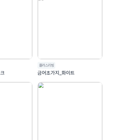
플러스리빙
핑크
금어초가지_화이트