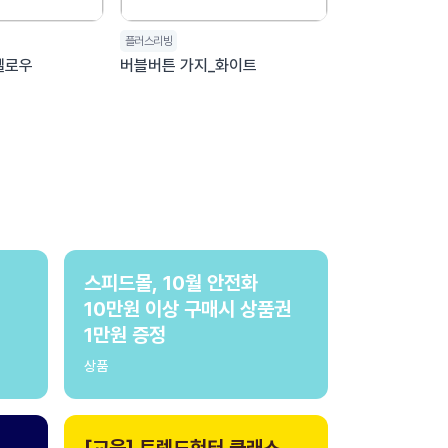
플러스리빙
옐로우
버블버튼 가지_화이트
스피드몰, 10월 안전화
10만원 이상 구매시 상품권
1만원 증정
상품
[교육] 트렌드헌터 클래스,