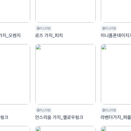
플러스리빙
플러스리빙
가지_오렌지
로즈 가지_피치
미니폼폰데이지
플러스리빙
플러스리빙
핫핑크
안스리움 가지_옐로우핑크
라벤더가지_퍼