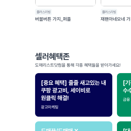
플러스리빙
플러스리빙
버블버튼 가지_퍼플
재팬아네모네 가
셀러혜택존
도매리스트닷컴을 통해 각종 혜택들을 받아가세요!
[중요 혜택] 줄줄 새고있는 내
[기
쿠팡 광고비, 세이비로
수수
원클릭 해결!
금융
광고마케팅
도매꾹/도매매 X
[대