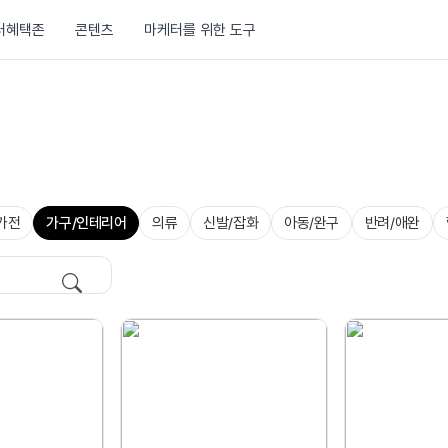
러혜택존
콘텐츠
마케터를 위한 도구
가전
가구/인테리어
의류
신발/잡화
아동/완구
반려/애완