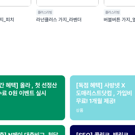
플러스리빙
플러스리빙
지_피치
라넌큘러스 가지_라벤더
버블버튼 가지_
간 혜택] 올라 , 첫 선정산
[독점 혜택] 사방넷 X
료 0원 이벤트 실시
도매리스트닷컴 , 가입비
무료! 1개월 제공!
상품
출] N페이 대출비교, 첫달
[SEO] 콜링크, 백링크