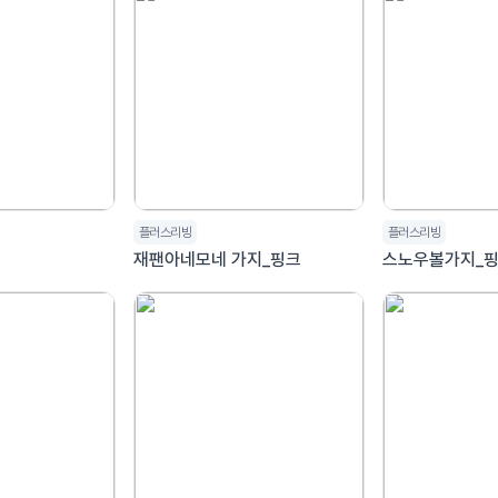
플러스리빙
플러스리빙
브
재팬아네모네 가지_핑크
스노우볼가지_