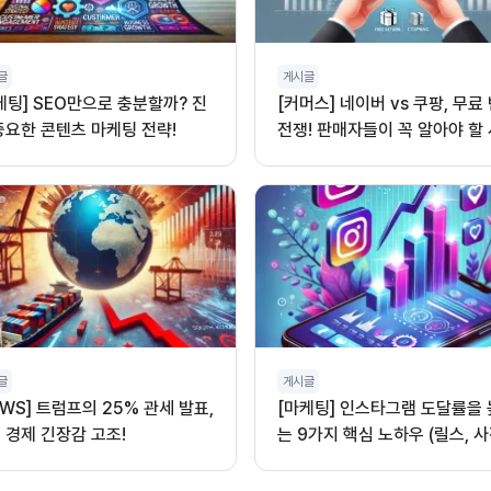
글
게시글
케팅] SEO만으로 충분할까? 진
[커머스] 네이버 vs 쿠팡, 무료
중요한 콘텐츠 마케팅 전략!
전쟁! 판매자들이 꼭 알아야 할
글
게시글
EWS] 트럼프의 25% 관세 발표,
[마케팅] 인스타그램 도달률을
 경제 긴장감 고조!
는 9가지 핵심 노하우 (릴스, 사
오디오 활용)