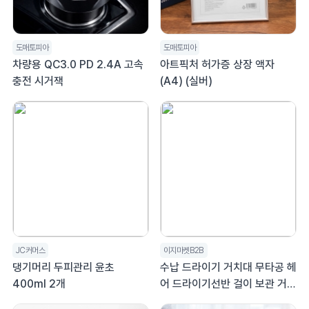
도매토피아
도매토피아
차량용 QC3.0 PD 2.4A 고속
아트픽처 허가증 상장 액자
충전 시거잭
(A4) (실버)
JC커머스
이지마켓B2B
댕기머리 두피관리 윤초
수납 드라이기 거치대 무타공 헤
400ml 2개
어 드라이기선반 걸이 보관 거치
대