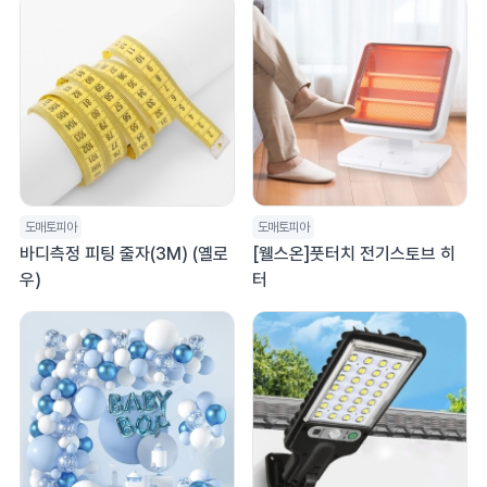
도매토피아
도매토피아
바디측정 피팅 줄자(3M) (옐로
[웰스온]풋터치 전기스토브 히
우)
터