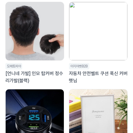
도매토피아
이지마켓B2B
[언니네 가발] 인모 탑커버 정수
자동차 안전벨트 쿠션 푹신 커버
리가발(블랙)
햇님