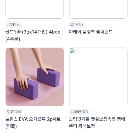
JC커머스
JC커머스
골드워터(3gx14개입) 4box
아케이 플랭크 숄더밴드
(4주분)
도매토피아
이지마켓B2B
밸런스 EVA 요가블록 2p세트
슬림핏거들 뱃살보정속옷 똥배
(퍼플)
팬티 몸매보정