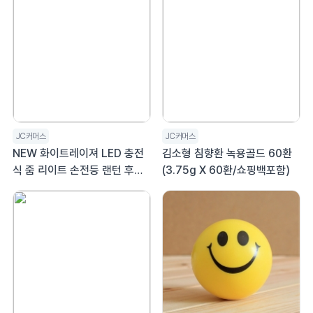
JC커머스
JC커머스
NEW 화이트레이져 LED 충전
김소형 침향환 녹용골드 60환
식 줌 리이트 손전등 랜턴 후레
(3.75g X 60환/쇼핑백포함)
쉬 518W