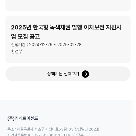
2025년 한국형 녹색채권 발행 이차보전 지원사
업 모집 공고
신청기간 : 2024-12-26 ~ 2025-02-28
환경부
정책지원 전체보기
(주)커넥트어센드
주소 : 서울특별시 서초구 사평대로53길103 창성빌딩 202호
사업자등록번호 : 357-81-00813
대표 : 강정훈