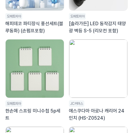
도매토피아
도매토피아
해피데코 파티장식 풍선세트(블
[솔라가든] LED 동작감지 태양
루동화) (손펌프포함)
광 벽등 S-5 (리모컨 포함)
도매토피아
JC커머스
한손에 스프링 미니수첩 5p세
에스쿠다마 아로나 캐리어 24
트
인치 (HS-Z0524)