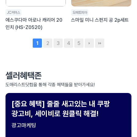
JC커머스
도매토피아
에스쿠다마 아로나 캐리어 20
스마일 미니 스펀지 공 2p세트
인치 (HS-Z0520)
2
3
4
5
1
셀러혜택존
도매리스트닷컴을 통해 각종 혜택들을 받아가세요!
[중요 혜택] 줄줄 새고있는 내 쿠팡
광고비, 세이비로 원클릭 해결!
광고마케팅