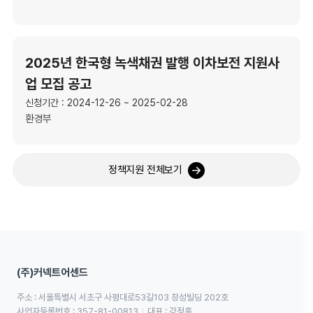
2025년 한국형 녹색채권 발행 이차보전 지원사
업 모집 공고
신청기간 : 2024-12-26 ~ 2025-02-28
환경부
정책지원 전체보기
(주)커넥트어센드
주소 : 서울특별시 서초구 사평대로53길103 창성빌딩 202호
사업자등록번호 : 357-81-00813
대표 : 강정훈