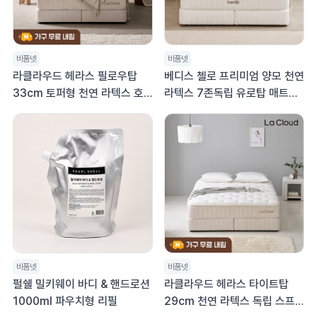
비품넷
비품넷
라클라우드 헤라스 필로우탑
베디스 첼로 프리미엄 양모 천연
33cm 토퍼형 천연 라텍스 호
라텍스 7존독립 유로탑 매트리
텔 매트리스 라지킹 LK
스 32cm K
비품넷
비품넷
펄쉘 밀키웨이 바디 & 핸드로션
라클라우드 헤라스 타이트탑
1000ml 파우치형 리필
29cm 천연 라텍스 독립 스프