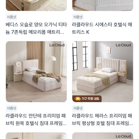
비품넷
비품넷
베디스 오슬로 양모 오가닉 티타
라클라우드 시에스타 호텔식 매
늄 7존독립 메모리폼 매트리스
트리스 K
유로탑 30cm S
비품넷
비품넷
라클라우드 안단테 프리미엄 패
라클라우드 헤라스 프리미엄 패
브릭 원목 호텔식 침대 프레임
브릭 평상형 호텔 침대 프레임
TWIN(트윈)
슈퍼싱글 SS