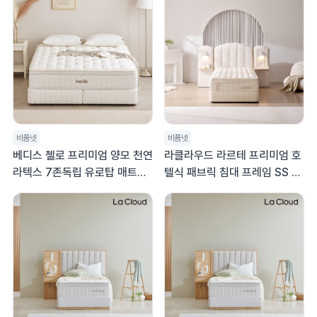
비품넷
비품넷
베디스 첼로 프리미엄 양모 천연
라클라우드 라르테 프리미엄 호
라텍스 7존독립 유로탑 매트리
텔식 패브릭 침대 프레임 SS 슈
스 32cm SS
퍼싱글침대