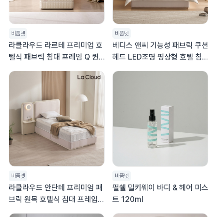
비품넷
비품넷
라클라우드 라르테 프리미엄 호
베디스 앤씨 기능성 패브릭 쿠션
텔식 패브릭 침대 프레임 Q 퀸
헤드 LED조명 평상형 호텔 침
침대
대프레임 LK (라지킹)
비품넷
비품넷
라클라우드 안단테 프리미엄 패
펄쉘 밀키웨이 바디 & 헤어 미스
브릭 원목 호텔식 침대 프레임
트 120ml
K(킹)