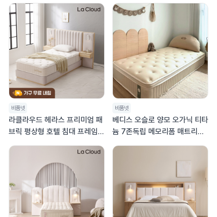
링 호텔 매트리스 킹 K
비품넷
비품넷
라클라우드 헤라스 프리미엄 패
베디스 오슬로 양모 오가닉 티타
브릭 평상형 호텔 침대 프레임
늄 7존독립 메모리폼 매트리스
트윈침대 TW
유로탑 30cm SS