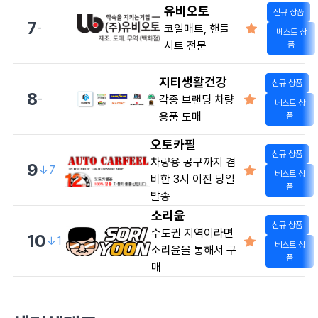
유비오토
신규 상품
7
-
코일매트, 핸들
베스트 상
시트 전문
품
지티생활건강
신규 상품
8
-
각종 브랜딩 차량
베스트 상
용품 도매
품
오토카필
신규 상품
차량용 공구까지 겸
9
↓7
베스트 상
비한 3시 이전 당일
품
발송
소리윤
신규 상품
수도권 지역이라면
10
↓1
베스트 상
소리윤을 통해서 구
품
매