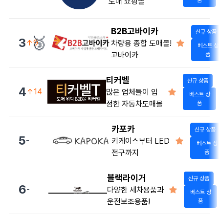
도매 쇼핑몰
품
B2B고바이카
신규 상품
🥉
3
↑9
차량용 종합 도매몰!
베스트 상
고바이카
품
티커벨
신규 상품
4
↑14
많은 업체들이 입
베스트 상
점한 자동차도매몰
품
카포카
신규 상품
5
-
키케이스부터 LED
베스트 상
전구까지
품
블랙라이거
신규 상품
6
-
다양한 세차용품과
베스트 상
운전보조용품!
품