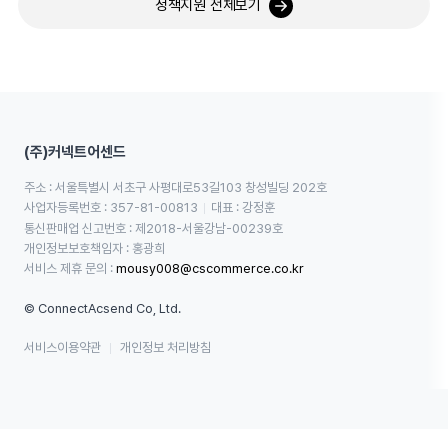
정책지원 전체보기
(주)커넥트어센드
주소 : 서울특별시 서초구 사평대로53길103 창성빌딩 202호
사업자등록번호 : 357-81-00813
대표 : 강정훈
통신판매업 신고번호 : 제2018-서울강남-00239호
개인정보보호책임자 : 홍광희
서비스 제휴 문의 : 
mousy008@cscommerce.co.kr
© ConnectAcsend Co, Ltd.
서비스이용약관
개인정보 처리방침