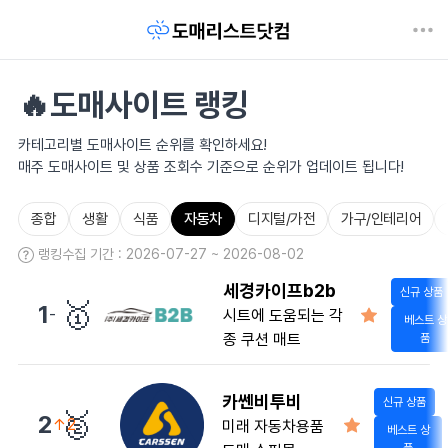
🔥도매사이트 랭킹
카테고리별 도매사이트 순위를 확인하세요!
매주 도매사이트 및 상품 조회수 기준으로 순위가 업데이트 됩니다!
종합
생활
식품
자동차
디지털/가전
가구/인테리어
랭킹수집 기간 : 2026-07-27 ~ 2026-08-02
세경카이프b2b
신규 상품
🥇
1
-
시트에 도움되는 각
베스트 상
종 쿠션 매트
품
카쎈비투비
신규 상품
🥈
2
↑2
미래 자동차용품
베스트 상