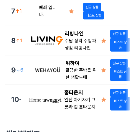
폐쇄 입니
신규 상품
7
↑1
다.
베스트 상품
리빙나인
신규 상품
8
↑1
수납 정리 주방과
베스트 상
생활 리빙나인
품
위하여
신규 상품
9
↓6
깔끔한 주방을 위
베스트 상
한 생활도매
품
홈타운지
신규 상품
10
-
완전 아기자기 그
베스트 상
릇과 컵 홈타운지
품