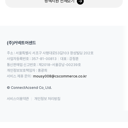
정책지원 전체보기
(주)커넥트어센드
주소 : 서울특별시 서초구 사평대로53길103 창성빌딩 202호
사업자등록번호 : 357-81-00813
대표 : 강정훈
통신판매업 신고번호 : 제2018-서울강남-00239호
개인정보보호책임자 : 홍광희
서비스 제휴 문의 : 
mousy008@cscommerce.co.kr
© ConnectAcsend Co, Ltd.
서비스이용약관
개인정보 처리방침