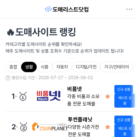
🔥도매사이트 랭킹
카테고리별 도매사이트 순위를 확인하세요!
매주 도매사이트 및 상품 조회수 기준으로 순위가 업데이트 됩니다!
종합
생활
식품
자동차
디지털/가전
가구/인테리어
랭킹수집 기간 : 2026-07-27 ~ 2026-08-02
비품넷
신규 상품
🥇
1
-
각종 비품과 소모
베스트 상
품 전문 도매몰
품
투썬플래닛
신규 상품
🥈
2
-
다양한 시즌가전
베스트 상
전문 도매몰
품