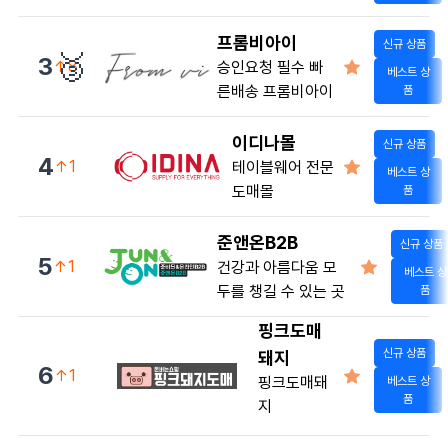
프롬비아이
신규 상품
🥉
3
↑8
승인요청 필수 빠
베스트 상
른배송 프롬비아이
품
이디나몰
신규 상품
4
↑1
테이블웨어 전문
베스트 상
도매몰
품
준앤온B2B
신규 상품
5
↑1
건강과 아름다움 모
베스트 상
두를 챙길 수 있는 곳
품
핑크도매
신규 상품
돼지
6
↑1
핑크도매돼
베스트 상
품
지