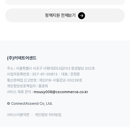
정책지원 전체보기
(주)커넥트어센드
주소 : 서울특별시 서초구 사평대로53길103 창성빌딩 202호
사업자등록번호 : 357-81-00813
대표 : 강정훈
통신판매업 신고번호 : 제2018-서울강남-00239호
개인정보보호책임자 : 홍광희
서비스 제휴 문의 : 
mousy008@cscommerce.co.kr
© ConnectAcsend Co, Ltd.
서비스이용약관
개인정보 처리방침